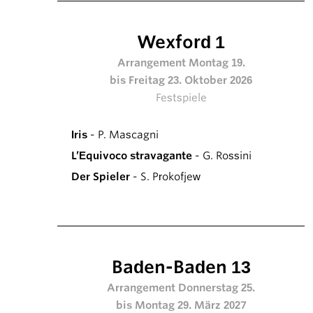
Wexford 1
Arrangement Montag 19.
bis Freitag 23. Oktober 2026
Festspiele
Iris
- P. Mascagni
L’Equivoco stravagante
- G. Rossini
Der Spieler
- S. Prokofjew
Baden-Baden 13
Arrangement Donnerstag 25.
bis Montag 29. März 2027