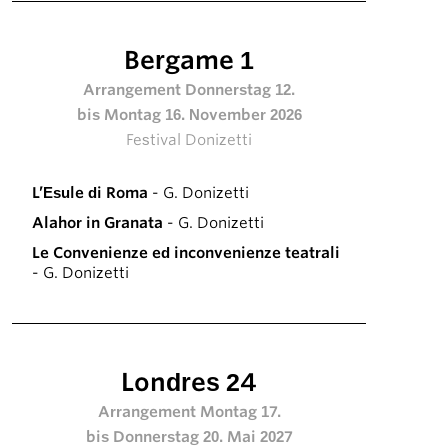
Bergame 1
Arrangement Donnerstag 12.
bis Montag 16. November 2026
Festival Donizetti
L’Esule di Roma
- G. Donizetti
Alahor in Granata
- G. Donizetti
Le Convenienze ed inconvenienze teatrali
- G. Donizetti
Londres 24
Arrangement Montag 17.
bis Donnerstag 20. Mai 2027