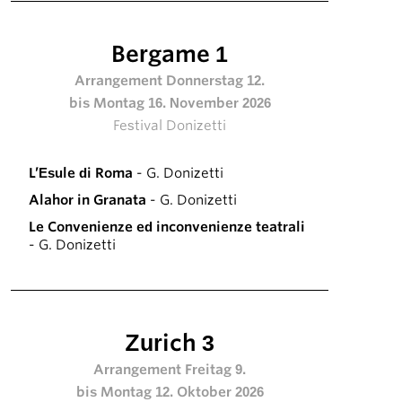
Bergame 1
Arrangement Donnerstag 12.
bis Montag 16. November 2026
Festival Donizetti
L’Esule di Roma
- G. Donizetti
Alahor in Granata
- G. Donizetti
Le Convenienze ed inconvenienze teatrali
- G. Donizetti
Zurich 3
Arrangement Freitag 9.
bis Montag 12. Oktober 2026