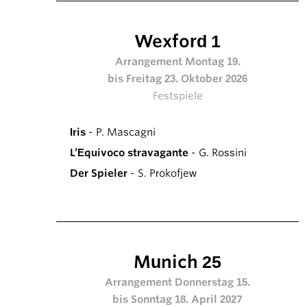
Wexford 1
Arrangement Montag 19.
bis Freitag 23. Oktober 2026
Festspiele
Iris
- P. Mascagni
L’Equivoco stravagante
- G. Rossini
Der Spieler
- S. Prokofjew
Munich 25
Arrangement Donnerstag 15.
bis Sonntag 18. April 2027