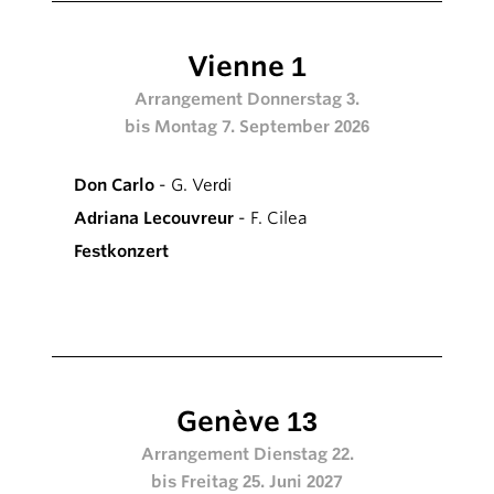
Vienne 1
Arrangement Donnerstag 3.
bis Montag 7. September 2026
Don Carlo
- G. Verdi
Adriana Lecouvreur
- F. Cilea
Festkonzert
Genève 13
Arrangement Dienstag 22.
bis Freitag 25. Juni 2027