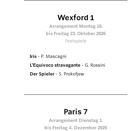
Wexford 1
Arrangement Montag 19.
bis Freitag 23. Oktober 2026
Festspiele
Iris
- P. Mascagni
L’Equivoco stravagante
- G. Rossini
Der Spieler
- S. Prokofjew
Paris 7
Arrangement Dienstag 1.
bis Freitag 4. Dezember 2026