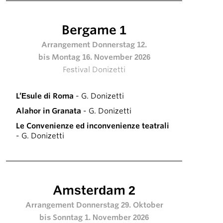
Bergame 1
Arrangement Donnerstag 12.
bis Montag 16. November 2026
Festival Donizetti
L’Esule di Roma
- G. Donizetti
Alahor in Granata
- G. Donizetti
Le Convenienze ed inconvenienze teatrali
- G. Donizetti
Amsterdam 2
Arrangement Donnerstag 29. Oktober
bis Sonntag 1. November 2026