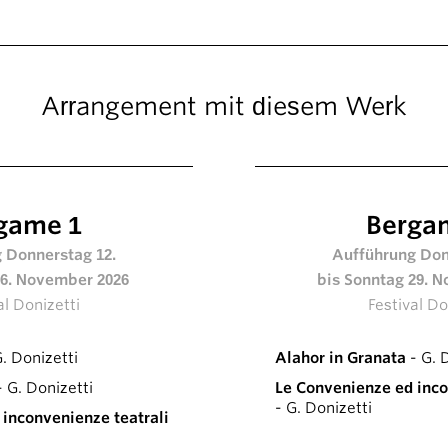
Arrangement mit diesem Werk
game 1
Berga
 Donnerstag 12.
Aufführung Don
16. November 2026
bis Sonntag 29. 
al Donizetti
Festival Do
. Donizetti
Alahor in Granata
- G. 
 G. Donizetti
Le Convenienze ed inco
- G. Donizetti
inconvenienze teatrali