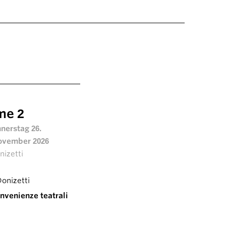
me 2
nerstag 26.
November 2026
nizetti
Donizetti
nvenienze teatrali