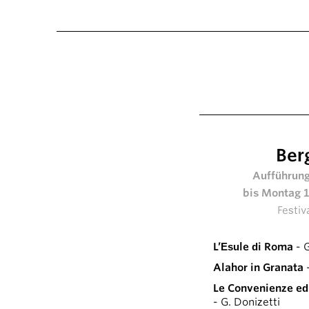
Ber
Aufführung
bis Montag 
Festiv
L’Esule di Roma
- G
Alahor in Granata
-
Le Convenienze ed 
- G. Donizetti