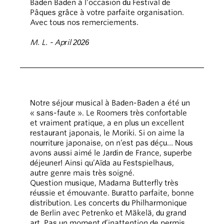
Baden Baden à l'occasion du Festival de
Pâques grâce à votre parfaite organisation.
Avec tous nos remerciements.
M. L. - April 2026
Notre séjour musical à Baden-Baden a été un
« sans-faute ». Le Roomers très confortable
et vraiment pratique, a en plus un excellent
restaurant japonais, le Moriki. Si on aime la
nourriture japonaise, on n’est pas déçu… Nous
avons aussi aimé le Jardin de France, superbe
déjeuner! Ainsi qu’Aïda au Festspielhaus,
autre genre mais très soigné.
Question musique, Madama Butterfly très
réussie et émouvante. Buratto parfaite, bonne
distribution. Les concerts du Philharmonique
de Berlin avec Petrenko et Mäkelä, du grand
art. Pas un moment d’inattention de permis.